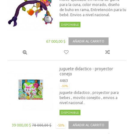
para la cuna, color morado, diseño
de buho en rama, Entretención para tu
bebé. Envios a nivel nacional.
DISPONIBLE
67 000,00 $
AÑADIR AL CARRITO
juguete didactico - proyector
conejo
4463
-50%
juguete didactico , proyector para
bebes , movito conejito , envios a
nivel nacional .
DISPONIBLE
39 000,00 $
78 000,00 $
AÑADIR AL CARRITO
-50%