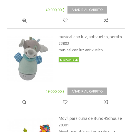
49 000,00 $
AÑADIR AL CARRITO
musical con luz, antivuelco, perrito.
23803
musical con luz antivuelco.
DISPONIBLE
49 000,00 $
AÑADIR AL CARRITO
Movil para cuna de Buho-Kidhouse
20301
Movil ajustable en forma de garra