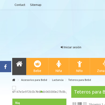
Contact
Sitemap
Iniciar sesión
Bebe
Niña
Niño
Zona
Accesorios para Bebé
Lactancia
Teteros para Bebé
Teteros para 
Blog
Showing 1 -