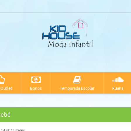
 Outlet
Bonos
Temporada Escolar
Ruana
Bebé
 14 of 14 items