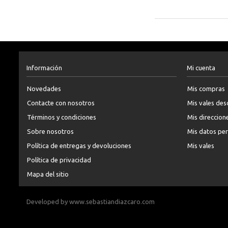
Información
Mi cuenta
Novedades
Mis compras
Contacte con nosotros
Mis vales de
Términos y condiciones
Mis direccion
Sobre nosotros
Mis datos pe
Política de entregas y devoluciones
Mis vales
Política de privacidad
Mapa del sitio
Developed by
www.sebastiandiazcaro.com
Publica tu carro
https://carrosenventacolombia.com