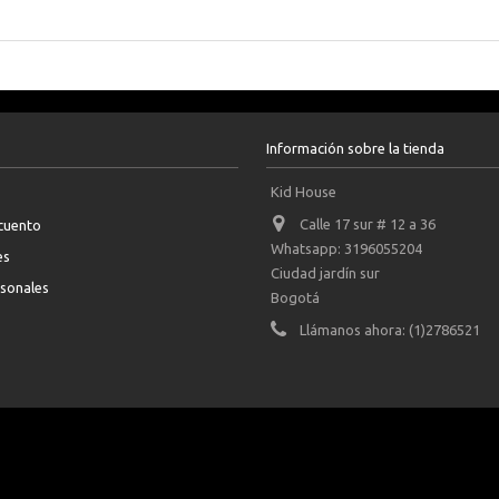
Información sobre la tienda
Kid House
Calle 17 sur # 12 a 36
scuento
Whatsapp: 3196055204
es
Ciudad jardín sur
rsonales
Bogotá
Llámanos ahora:
(1)2786521