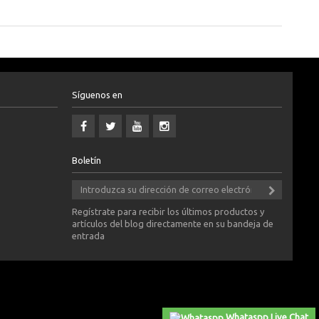
Síguenos en
Boletín
Regístrate para recibir los últimos productos y
artículos del blog directamente en su bandeja de
entrada
Whataspp Live Chat