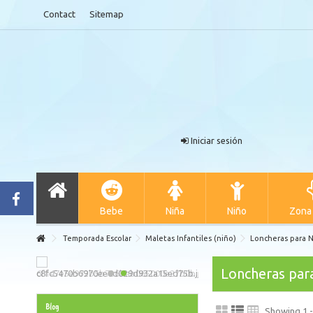
Contact
Sitemap
Iniciar sesión
Bebe
Niña
Niño
Zona
Temporada Escolar
Maletas Infantiles (niño)
Loncheras para 
Loncheras par
Blog
Showing 1 -