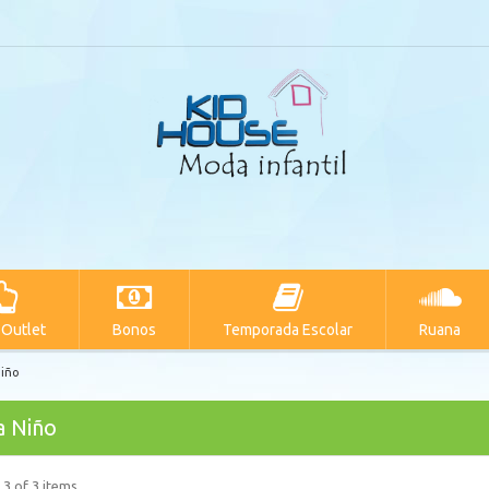
 Outlet
Bonos
Temporada Escolar
Ruana
Niño
a Niño
 3 of 3 items