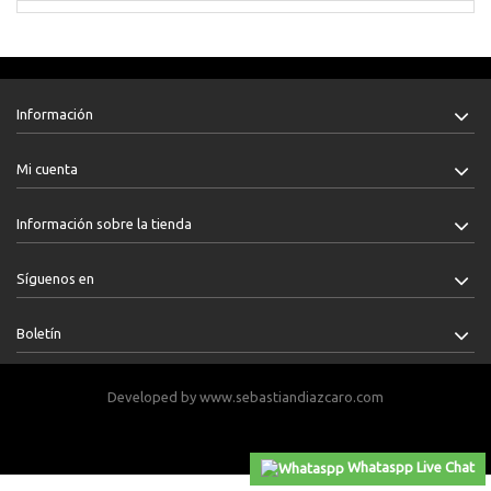
Información
Mi cuenta
Información sobre la tienda
Síguenos en
Boletín
Developed by
www.sebastiandiazcaro.com
Publica tu carro
https://carrosenventacolombia.com
Whataspp Live Chat