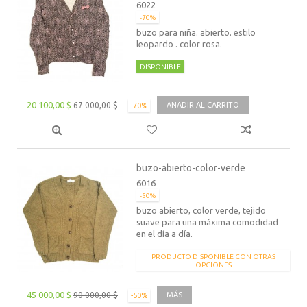
6022
-70%
buzo para niña. abierto. estilo
leopardo . color rosa.
DISPONIBLE
20 100,00 $
67 000,00 $
AÑADIR AL CARRITO
-70%
buzo-abierto-color-verde
6016
-50%
buzo abierto, color verde, tejido
suave para una máxima comodidad
en el día a día.
PRODUCTO DISPONIBLE CON OTRAS
OPCIONES
45 000,00 $
90 000,00 $
MÁS
-50%