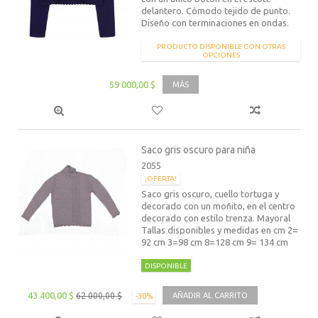
delantero. Cómodo tejido de punto.
Diseño con terminaciones en ondas.
PRODUCTO DISPONIBLE CON OTRAS
OPCIONES
59 000,00 $
MÁS
Saco gris oscuro para niña
2055
¡OFERTA!
Saco gris oscuro, cuello tortuga y
decorado con un moñito, en el centro
decorado con estilo trenza. Mayoral
Tallas disponibles y medidas en cm 2=
92 cm 3=98 cm 8=128 cm 9= 134 cm
DISPONIBLE
43 400,00 $
62 000,00 $
AÑADIR AL CARRITO
-30%