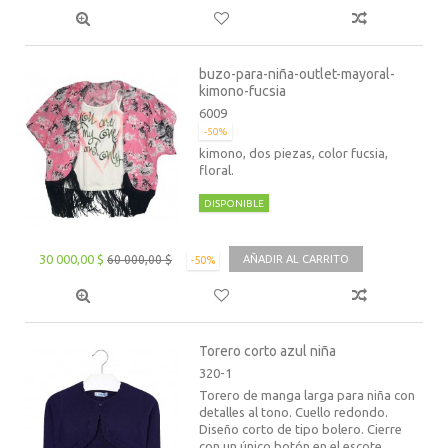
buzo-para-niña-outlet-mayoral-
kimono-fucsia
6009
-50%
kimono, dos piezas, color fucsia,
floral.
DISPONIBLE
30 000,00 $
60 000,00 $
AÑADIR AL CARRITO
-50%
Torero corto azul niña
320-1
Torero de manga larga para niña con
detalles al tono. Cuello redondo.
Diseño corto de tipo bolero. Cierre
con un único botón en el escote