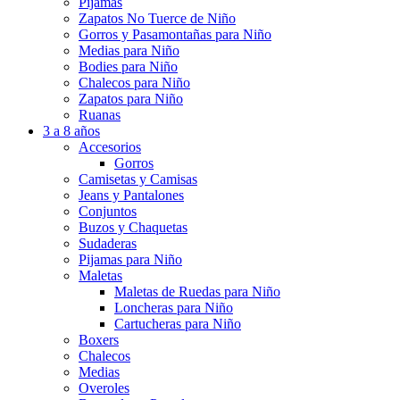
Pijamas
Zapatos No Tuerce de Niño
Gorros y Pasamontañas para Niño
Medias para Niño
Bodies para Niño
Chalecos para Niño
Zapatos para Niño
Ruanas
3 a 8 años
Accesorios
Gorros
Camisetas y Camisas
Jeans y Pantalones
Conjuntos
Buzos y Chaquetas
Sudaderas
Pijamas para Niño
Maletas
Maletas de Ruedas para Niño
Loncheras para Niño
Cartucheras para Niño
Boxers
Chalecos
Medias
Overoles