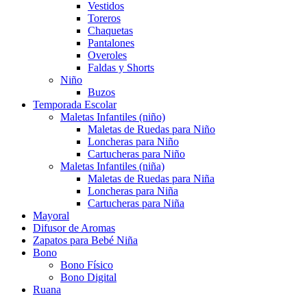
Vestidos
Toreros
Chaquetas
Pantalones
Overoles
Faldas y Shorts
Niño
Buzos
Temporada Escolar
Maletas Infantiles (niño)
Maletas de Ruedas para Niño
Loncheras para Niño
Cartucheras para Niño
Maletas Infantiles (niña)
Maletas de Ruedas para Niña
Loncheras para Niña
Cartucheras para Niña
Mayoral
Difusor de Aromas
Zapatos para Bebé Niña
Bono
Bono Físico
Bono Digital
Ruana