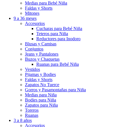
Medias para Bebé Niña
Faldas y Shorts
Mitones
9 a 36 meses
Accesorios
Cucharas para Bebé Niña
Teteros para Niña
Reductores para Inodoro
Blusas y Camisas
Conjuntos
Jeans y Pantalones
Buzos y Chaquetas
Ruanas para Bebé Niña
Vestidos
Pijamas y Bodies
Faldas y Shorts
Zapatos No Tuerce
Gorros y Pasamontañas para Niña
Medias para Niña
Bodies para Niña
Zapatos para Niña
Toreros
Ruanas
3 a 8 años
Accesorios