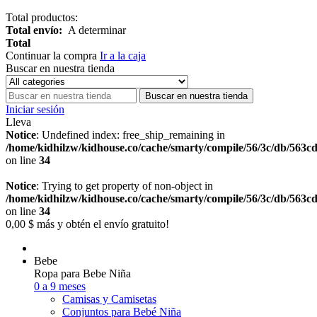
Total productos:
Total envío:
A determinar
Total
Continuar la compra
Ir a la caja
Buscar en nuestra tienda
Buscar en nuestra tienda
Iniciar sesión
Lleva
Notice
: Undefined index: free_ship_remaining in
/home/kidhilzw/kidhouse.co/cache/smarty/compile/56/3c/db/563c
on line
34
Notice
: Trying to get property of non-object in
/home/kidhilzw/kidhouse.co/cache/smarty/compile/56/3c/db/563c
on line
34
0,00 $
más y obtén el envío gratuito!
Bebe
Ropa para Bebe Niña
0 a 9 meses
Camisas y Camisetas
Conjuntos para Bebé Niña