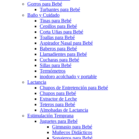
Gorros para Bebé
Turbantes para Bebé
Baño y Cuidado
Tinas para Bebé
Cepillos para Bebé
Corta Uñas para Bebé
Toallas para Bebé
Aspirador Nasal para Bebé
Baberos para Bebé
Llamadientes para Bebé
Cucharas para Bebé
Sillas para Bebé
Termómetros
inodoro acolchado y portable
Lactancia
Chupos de Entretención para Bebé
Chupos para Bebé
Extractor de Leche
Teteros para Bebé
Almohadas de Lactancia
Estimulación Temprana
Juguetes para Bebé
Gimnasio para Bebé
Muñecos Didácticos
Sonajeros para Bebé