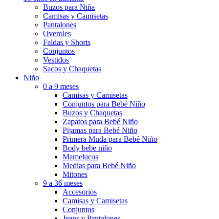
Buzos para Niña
Camisas y Camisetas
Pantalones
Overoles
Faldas y Shorts
Conjuntos
Vestidos
Sacos y Chaquetas
Niño
0 a 9 meses
Camisas y Camisetas
Conjuntos para Bebé Niño
Buzos y Chaquetas
Zapatos para Bebé Niño
Pijamas para Bebé Niño
Primera Muda para Bebé Niño
Body bebe niño
Mamelucos
Medias para Bebé Niño
Mitones
9 a 36 meses
Accesorios
Camisas y Camisetas
Conjuntos
Jeans y Pantalones