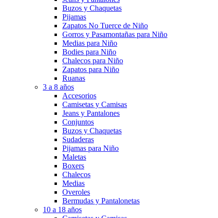
Buzos y Chaquetas
Pijamas
Zapatos No Tuerce de Niño
Gorros y Pasamontañas para Niño
Medias para Niño
Bodies para Niño
Chalecos para Niño
Zapatos para Niño
Ruanas
3 a 8 años
Accesorios
Camisetas y Camisas
Jeans y Pantalones
Conjuntos
Buzos y Chaquetas
Sudaderas
Pijamas para Niño
Maletas
Boxers
Chalecos
Medias
Overoles
Bermudas y Pantalonetas
10 a 18 años