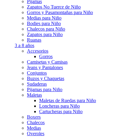
Pijamas
Zapatos No Tuerce de Niño
Gorros y Pasamontañas para Niño
Medias para Niño
Bodies para Niño
Chalecos para Niño
Zapatos para Niño
Ruanas
3 a 8 años
Accesorios
Gorros
Camisetas y Camisas
Jeans y Pantalones
Conjuntos
Buzos y Chaquetas
Sudaderas
Pijamas para Niño
Maletas
Maletas de Ruedas para Niño
Loncheras para Niño
Cartucheras para Niño
Boxers
Chalecos
Medias
Overoles