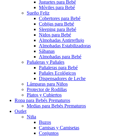
Juguetes para Bebé
Móviles para Bebé
Sueño Feliz
Cobertores para Bebé
Cobijas para Bebé
Sleeping para Bebé
Nidos para Bebé
Almohadas Antirreflujo
Almohadas Estabilizadoras
Sábanas
Almohadas para Bebé
Pañaleras y Pañales
Pañaleras para Bebé
Pañales Ecológicos
Dispensadores de Leche
Lámparas para Niños
Protector de Rodillas
Platos y Cubiertos
Ropa para Bebés Prematuros
Medias para Bebés Prematuros
Outlet
Niña
Buzos
Camisas y Camisetas
Conjuntos