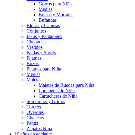
Gorros para Niña
Medias
Bolsos y Morrales
Bufandas
Blusas y Camisas
Conjuntos
Jeans y Pantalones
Chaquetas
Vestidos
Faldas y Shorts
Pijamas
Buzos
Pijamas para Niña
Medias
Maletas
Maletas de Ruedas para Niña
Loncheras de Niña
Cartucheras de Niña
Sombreros y Gorros
Toreros
Overoles
Chalecos
Pantis
Zapatos Niña
10 años en adelante