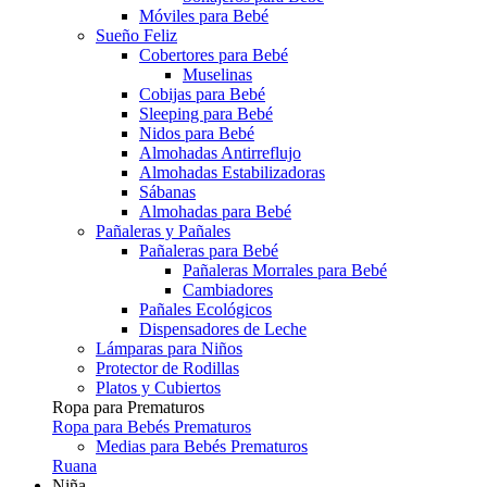
Móviles para Bebé
Sueño Feliz
Cobertores para Bebé
Muselinas
Cobijas para Bebé
Sleeping para Bebé
Nidos para Bebé
Almohadas Antirreflujo
Almohadas Estabilizadoras
Sábanas
Almohadas para Bebé
Pañaleras y Pañales
Pañaleras para Bebé
Pañaleras Morrales para Bebé
Cambiadores
Pañales Ecológicos
Dispensadores de Leche
Lámparas para Niños
Protector de Rodillas
Platos y Cubiertos
Ropa para Prematuros
Ropa para Bebés Prematuros
Medias para Bebés Prematuros
Ruana
Niña