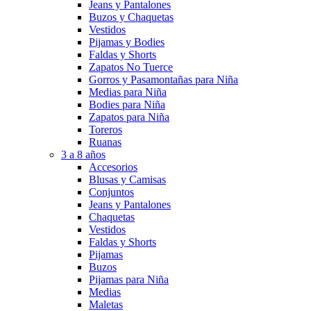
Jeans y Pantalones
Buzos y Chaquetas
Vestidos
Pijamas y Bodies
Faldas y Shorts
Zapatos No Tuerce
Gorros y Pasamontañas para Niña
Medias para Niña
Bodies para Niña
Zapatos para Niña
Toreros
Ruanas
3 a 8 años
Accesorios
Blusas y Camisas
Conjuntos
Jeans y Pantalones
Chaquetas
Vestidos
Faldas y Shorts
Pijamas
Buzos
Pijamas para Niña
Medias
Maletas