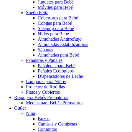
Juguetes para Bebé
Móviles para Bebé
Sueño Feliz
Cobertores para Bebé
Cobijas para Bebé
Sleeping para Bebé
Nidos para Bebé
Almohadas Antirreflujo
Almohadas Estabilizadoras
Sábanas
Almohadas para Bebé
Pañaleras y Pañales
Pañaleras para Bebé
Pañales Ecológicos
Dispensadores de Leche
Lámparas para Niños
Protector de Rodillas
Platos y Cubiertos
Ropa para Bebés Prematuros
Medias para Bebés Prematuros
Outlet
Niña
Buzos
Camisas y Camisetas
Conjuntos