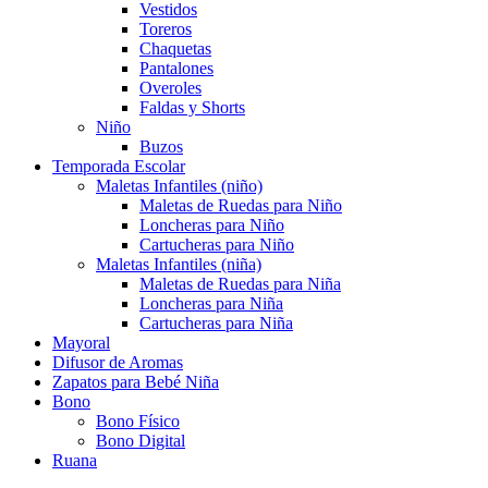
Vestidos
Toreros
Chaquetas
Pantalones
Overoles
Faldas y Shorts
Niño
Buzos
Temporada Escolar
Maletas Infantiles (niño)
Maletas de Ruedas para Niño
Loncheras para Niño
Cartucheras para Niño
Maletas Infantiles (niña)
Maletas de Ruedas para Niña
Loncheras para Niña
Cartucheras para Niña
Mayoral
Difusor de Aromas
Zapatos para Bebé Niña
Bono
Bono Físico
Bono Digital
Ruana