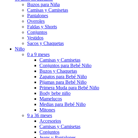
Buzos para Niña
Camisas y Camisetas
Pantalones
Overoles
Faldas y Shorts
Conjuntos
Vestidos
Sacos y Chaquetas
Niño
0 a 9 meses
Camisas y Camisetas
Conjuntos para Bebé Niño
Buzos y Chaquetas
Zapatos para Bebé Niño
Pijamas para Bebé Niño
Primera Muda para Bebé Niño
Body bebe niño
Mamelucos
Medias para Bebé Niño
Mitones
9 a 36 meses
Accesorios
Camisas y Camisetas
Conjuntos
Jeans y Pantalones