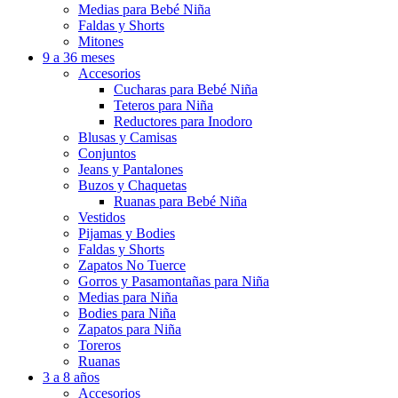
Medias para Bebé Niña
Faldas y Shorts
Mitones
9 a 36 meses
Accesorios
Cucharas para Bebé Niña
Teteros para Niña
Reductores para Inodoro
Blusas y Camisas
Conjuntos
Jeans y Pantalones
Buzos y Chaquetas
Ruanas para Bebé Niña
Vestidos
Pijamas y Bodies
Faldas y Shorts
Zapatos No Tuerce
Gorros y Pasamontañas para Niña
Medias para Niña
Bodies para Niña
Zapatos para Niña
Toreros
Ruanas
3 a 8 años
Accesorios