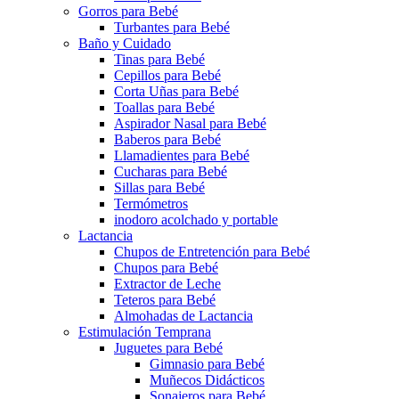
Gorros para Bebé
Turbantes para Bebé
Baño y Cuidado
Tinas para Bebé
Cepillos para Bebé
Corta Uñas para Bebé
Toallas para Bebé
Aspirador Nasal para Bebé
Baberos para Bebé
Llamadientes para Bebé
Cucharas para Bebé
Sillas para Bebé
Termómetros
inodoro acolchado y portable
Lactancia
Chupos de Entretención para Bebé
Chupos para Bebé
Extractor de Leche
Teteros para Bebé
Almohadas de Lactancia
Estimulación Temprana
Juguetes para Bebé
Gimnasio para Bebé
Muñecos Didácticos
Sonajeros para Bebé