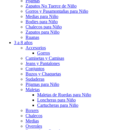
Pijamas
Zapatos No Tuerce de Niño
Gorros y Pasamontañas para Niño
Medias para Niño
Bodies para Niño
Chalecos para Niño
Zapatos para Niño
Ruanas
3 a 8 años
Accesorios
Gorros
Camisetas y Camisas
Jeans y Pantalones
Conjuntos
Buzos y Chaquetas
Sudaderas
Pijamas para Niño
Maletas
Maletas de Ruedas para Niño
Loncheras para Niño
Cartucheras para Niño
Boxers
Chalecos
Medias
Overoles