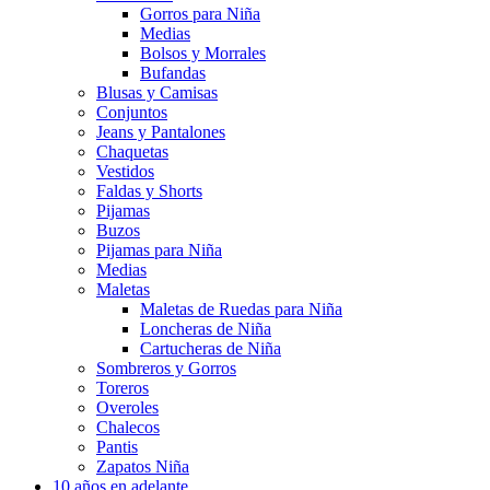
Gorros para Niña
Medias
Bolsos y Morrales
Bufandas
Blusas y Camisas
Conjuntos
Jeans y Pantalones
Chaquetas
Vestidos
Faldas y Shorts
Pijamas
Buzos
Pijamas para Niña
Medias
Maletas
Maletas de Ruedas para Niña
Loncheras de Niña
Cartucheras de Niña
Sombreros y Gorros
Toreros
Overoles
Chalecos
Pantis
Zapatos Niña
10 años en adelante