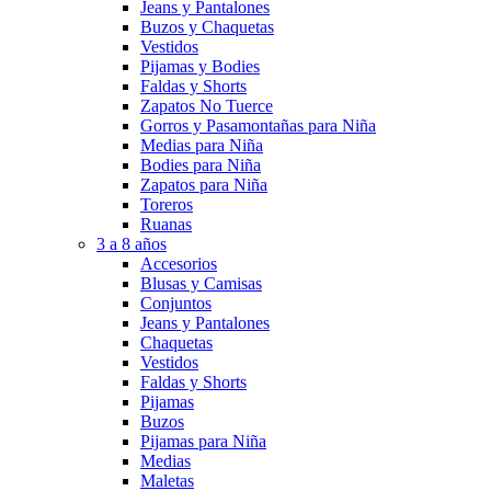
Jeans y Pantalones
Buzos y Chaquetas
Vestidos
Pijamas y Bodies
Faldas y Shorts
Zapatos No Tuerce
Gorros y Pasamontañas para Niña
Medias para Niña
Bodies para Niña
Zapatos para Niña
Toreros
Ruanas
3 a 8 años
Accesorios
Blusas y Camisas
Conjuntos
Jeans y Pantalones
Chaquetas
Vestidos
Faldas y Shorts
Pijamas
Buzos
Pijamas para Niña
Medias
Maletas