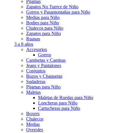
Pijamas
Zapatos No Tuerce de Niño
Gorros y Pasamontañas para Niño
Medias para Niño
Bodies para Niño
Chalecos para Niño
Zapatos para Niño
Ruanas
3 a 8 años
Accesorios
Gorros
Camisetas y Camisas
Jeans y Pantalones
Conjuntos
Buzos y Chaquetas
Sudaderas
Pijamas para Niño
Maletas
Maletas de Ruedas para Niño
Loncheras para Niño
Cartucheras para Niño
Boxers
Chalecos
Medias
Overoles