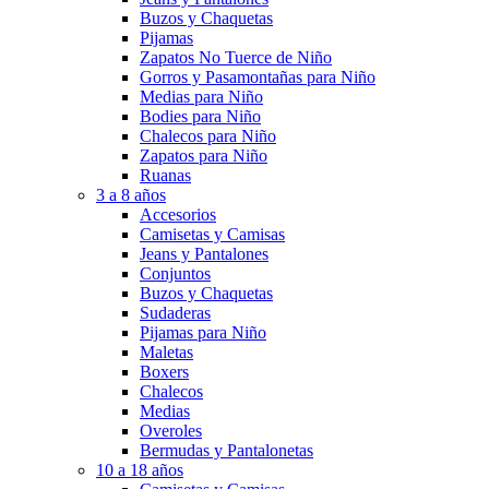
Buzos y Chaquetas
Pijamas
Zapatos No Tuerce de Niño
Gorros y Pasamontañas para Niño
Medias para Niño
Bodies para Niño
Chalecos para Niño
Zapatos para Niño
Ruanas
3 a 8 años
Accesorios
Camisetas y Camisas
Jeans y Pantalones
Conjuntos
Buzos y Chaquetas
Sudaderas
Pijamas para Niño
Maletas
Boxers
Chalecos
Medias
Overoles
Bermudas y Pantalonetas
10 a 18 años