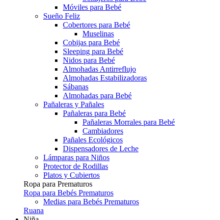
Móviles para Bebé
Sueño Feliz
Cobertores para Bebé
Muselinas
Cobijas para Bebé
Sleeping para Bebé
Nidos para Bebé
Almohadas Antirreflujo
Almohadas Estabilizadoras
Sábanas
Almohadas para Bebé
Pañaleras y Pañales
Pañaleras para Bebé
Pañaleras Morrales para Bebé
Cambiadores
Pañales Ecológicos
Dispensadores de Leche
Lámparas para Niños
Protector de Rodillas
Platos y Cubiertos
Ropa para Prematuros
Ropa para Bebés Prematuros
Medias para Bebés Prematuros
Ruana
Niña