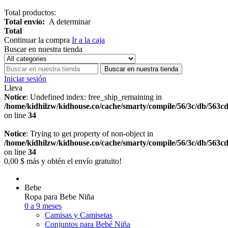
Total productos:
Total envío:
A determinar
Total
Continuar la compra
Ir a la caja
Buscar en nuestra tienda
Buscar en nuestra tienda
Iniciar sesión
Lleva
Notice
: Undefined index: free_ship_remaining in
/home/kidhilzw/kidhouse.co/cache/smarty/compile/56/3c/db/563c
on line
34
Notice
: Trying to get property of non-object in
/home/kidhilzw/kidhouse.co/cache/smarty/compile/56/3c/db/563c
on line
34
0,00 $
más y obtén el envío gratuito!
Bebe
Ropa para Bebe Niña
0 a 9 meses
Camisas y Camisetas
Conjuntos para Bebé Niña