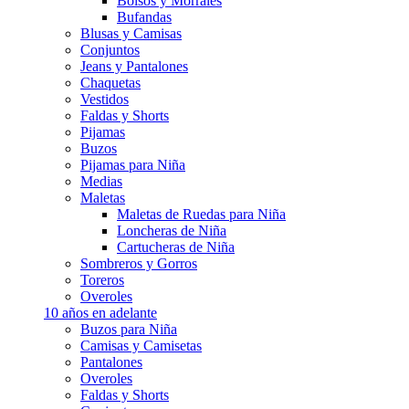
Bolsos y Morrales
Bufandas
Blusas y Camisas
Conjuntos
Jeans y Pantalones
Chaquetas
Vestidos
Faldas y Shorts
Pijamas
Buzos
Pijamas para Niña
Medias
Maletas
Maletas de Ruedas para Niña
Loncheras de Niña
Cartucheras de Niña
Sombreros y Gorros
Toreros
Overoles
10 años en adelante
Buzos para Niña
Camisas y Camisetas
Pantalones
Overoles
Faldas y Shorts