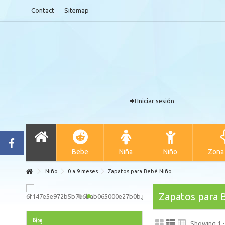
Contact
Sitemap
Iniciar sesión
Bebe
Niña
Niño
Zona
Niño
0 a 9 meses
Zapatos para Bebé Niño
Zapatos para 
Blog
Showing 1 -