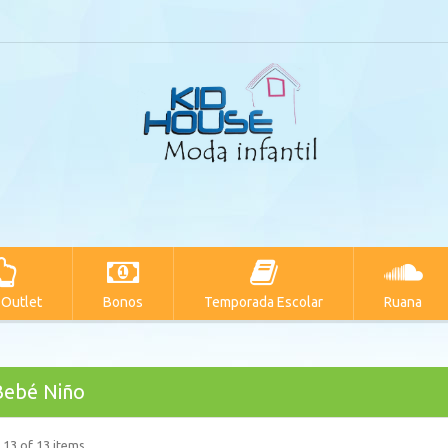
 Outlet
Bonos
Temporada Escolar
Ruana
Bebé Niño
 13 of 13 items