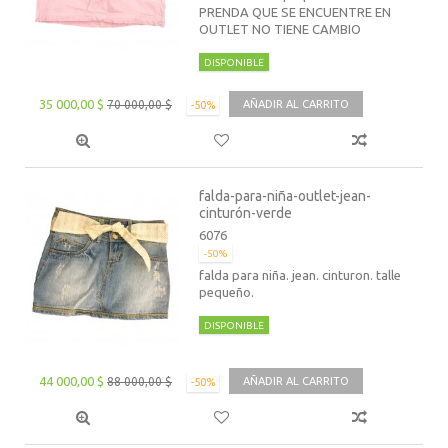
PRENDA QUE SE ENCUENTRE EN
OUTLET NO TIENE CAMBIO
DISPONIBLE
35 000,00 $
70 000,00 $
AÑADIR AL CARRITO
-50%
falda-para-niña-outlet-jean-
cinturón-verde
6076
-50%
falda para niña. jean. cinturon. talle
pequeño.
DISPONIBLE
44 000,00 $
88 000,00 $
AÑADIR AL CARRITO
-50%