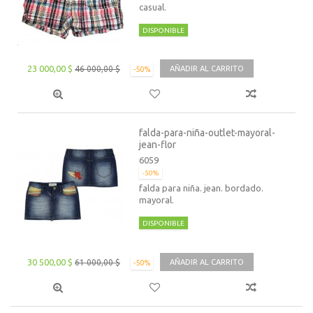
casual.
DISPONIBLE
23 000,00 $
46 000,00 $
AÑADIR AL CARRITO
-50%
falda-para-niña-outlet-mayoral-
jean-flor
6059
-50%
falda para niña. jean. bordado.
mayoral.
DISPONIBLE
30 500,00 $
61 000,00 $
AÑADIR AL CARRITO
-50%