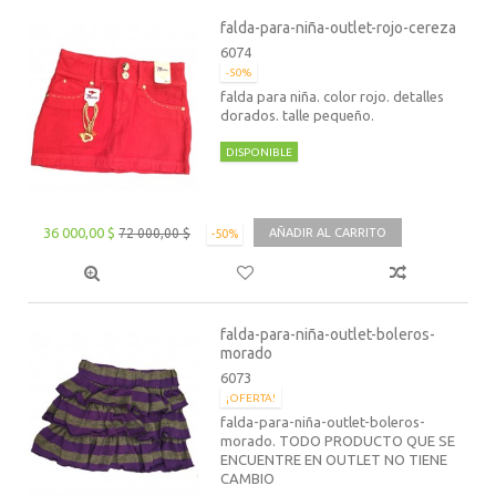
falda-para-niña-outlet-rojo-cereza
6074
-50%
falda para niña. color rojo. detalles
dorados. talle pequeño.
DISPONIBLE
36 000,00 $
72 000,00 $
AÑADIR AL CARRITO
-50%
falda-para-niña-outlet-boleros-
morado
6073
¡OFERTA!
falda-para-niña-outlet-boleros-
morado. TODO PRODUCTO QUE SE
ENCUENTRE EN OUTLET NO TIENE
CAMBIO