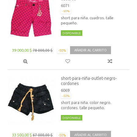
6071
-50%
short para niña. cuadros. talle
pequeño.
DISPONIBLE
39 000,00 $
78 000,00 $
AÑADIR AL CARRITO
-50%
short-para-niña-outlet-negro-
cordones
6069
-50%
short para niña. color negro.
cordones. talle pequeño.
DISPONIBLE
33 500,00 $
67 000,00 $
AÑADIR AL CARRITO
-50%