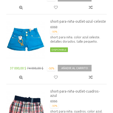
short-para-niña-outlet-azul-celeste
6068
-50%
short para niña. color azul celeste.
detalles dorados. talle pequeño.
DISPONIBLE
37 000,00 $
74 000,00 $
AÑADIR AL CARRITO
-50%
short-para-niña-outlet-cuadros-
azul
6066
-50%
short para niña. cuadros. color azul.