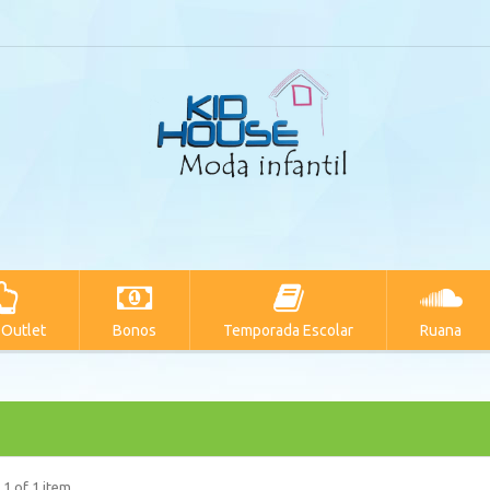
 Outlet
Bonos
Temporada Escolar
Ruana
 1 of 1 item