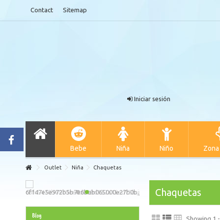
Contact
Sitemap
Iniciar sesión
Bebe
Niña
Niño
Zona
Outlet
Niña
Chaquetas
Chaquetas
Blog
Showing 1 -