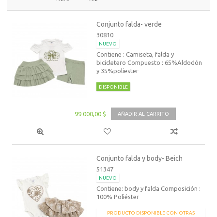
Conjunto falda- verde
30810
NUEVO
Contiene : Camiseta, falda y
bicicletero Compuesto : 65%Aldodón
y 35%poliester
DISPONIBLE
99 000,00 $
AÑADIR AL CARRITO
Conjunto falda y body- Beich
51347
NUEVO
Contiene: body y falda Composición :
100% Poliéster
PRODUCTO DISPONIBLE CON OTRAS