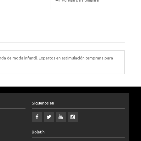
Agregar para comparar
nda de moda infantil. Expertos en estimulación temprana para
Síguenos en
Boletín