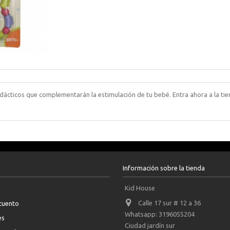
ácticos que complementarán la estimulación de tu bebé. Entra ahora a la tie
Información sobre la tienda
Kid House
Calle 17 sur # 12 a 36
scuento
Whatsapp: 3196055204
es
Ciudad jardín sur