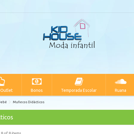
 Outlet
Bonos
Temporada Escolar
Ruana
Bebé
Muñecos Didácticos
ticos
 8 of 8 items