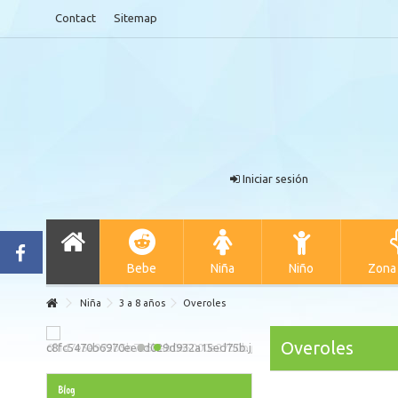
Contact
Sitemap
Iniciar sesión
Bebe
Niña
Niño
Zona
Niña
3 a 8 años
Overoles
Overoles
Blog