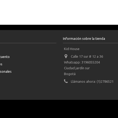
Información sobre la tienda
Kid House
Calle 17 sur # 12 a 36
scuento
Whatsapp: 3196055204
es
Ciudad jardín sur
rsonales
Bogotá
Llámanos ahora:
(1)2786521