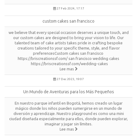
27 Feb 2024, 17:17
custom cakes san francisco
we believe that every special occasion deserves a unique touch, and
our custom cakes are designed to bring your vision to life. Our
talented team of cake artists takes pride in crafting bespoke
creations tailored to your specific theme, style, and flavor
preferencesCustom cakes san francisco
https://briscreationssf.com/ san francisco wedding cakes
https://briscreationssf.com/wedding-cakes
Lee mas
27 Dec 2023, 19:07
Un Mundo de Aventuras para los Más Pequeños
En nuestro parque infantil en Bogotá, hemos creado un lugar
mágico donde los niños pueden sumergirse en un mundo de
diversión y aprendizaje. Nuestro playground es como una mini
ciudad diseñada especialmente para ellos, donde pueden explorar,
imaginar y jugar sin límites.
Lee mas