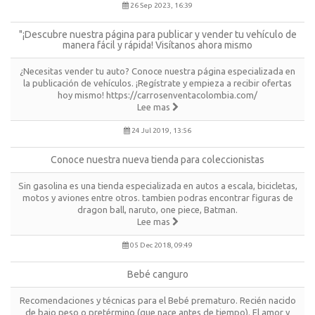
26 Sep 2023, 16:39
"¡Descubre nuestra página para publicar y vender tu vehículo de
manera fácil y rápida! Visítanos ahora mismo
¿Necesitas vender tu auto? Conoce nuestra página especializada en
la publicación de vehículos. ¡Regístrate y empieza a recibir ofertas
hoy mismo! https://carrosenventacolombia.com/
Lee mas
24 Jul 2019, 13:56
Conoce nuestra nueva tienda para coleccionistas
Sin gasolina es una tienda especializada en autos a escala, bicicletas,
motos y aviones entre otros. tambien podras encontrar figuras de
dragon ball, naruto, one piece, Batman.
Lee mas
05 Dec 2018, 09:49
Bebé canguro
Recomendaciones y técnicas para el Bebé prematuro. Recién nacido
de bajo peso o pretérmino (que nace antes de tiempo). El amor y