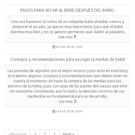
PASOS PARA SECAR AL BEBÉ DESPUÉS DEL BAÑO.
Una vez hacemos la rutina de un relajante baño al bebé, vamos a
empezar el secado, ya que es muy importante para que el bebé
duerma muy bien y no se genere gérmenes que dañen al pequeño
Lee mas
20 Feb 2018, 13:00
Consejos y recomendaciones para escoger la medias de bebé
Las prendas de algodón son el mejor recurso y por esto en este blog
te traemos algunos consejos y recomendaciones que debes tener en
cuenta al momento de hacer la compra de las medias para los
piecitos de tu bebe, pues son unas de las partes del cuerpo que está
en constante crecimiento, por lo tanto, la elección correcta de sus
mediecitas es fundamental para su desarrollo.
Lee mas
14 Feb 2018, 10:41
« Previous
1
2
3
Next »