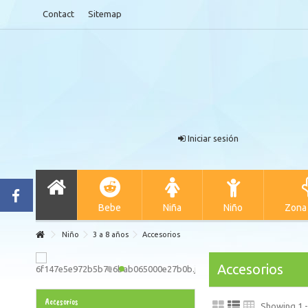
Contact
Sitemap
Iniciar sesión
Bebe
Niña
Niño
Zona
Niño
3 a 8 años
Accesorios
Accesorios
Accesorios
Showing 1 -