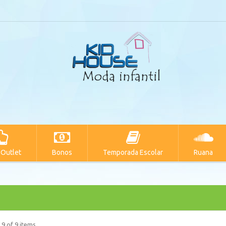
 Outlet
Bonos
Temporada Escolar
Ruana
 9 of 9 items