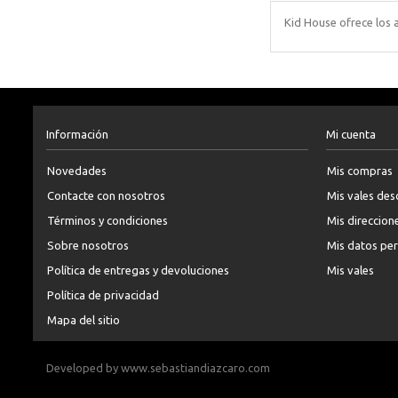
Kid House ofrece los a
Información
Mi cuenta
Novedades
Mis compras
Contacte con nosotros
Mis vales de
Términos y condiciones
Mis direccion
Sobre nosotros
Mis datos pe
Política de entregas y devoluciones
Mis vales
Política de privacidad
Mapa del sitio
Developed by
www.sebastiandiazcaro.com