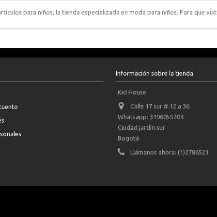
rtículos para niños, la tienda especializada en moda para niños. Para que vist
Información sobre la tienda
Kid House
Calle 17 sur # 12 a 36
scuento
Whatsapp: 3196055204
es
Ciudad jardín sur
rsonales
Bogotá
Llámanos ahora:
(1)2786521