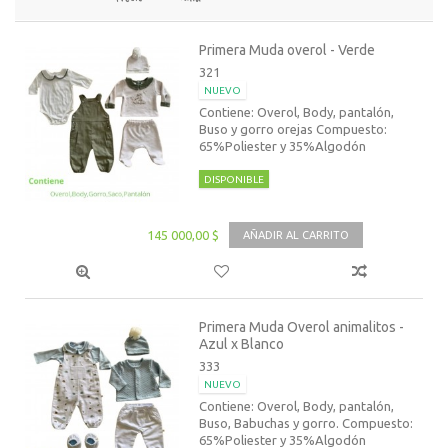
Primera Muda overol - Verde
321
NUEVO
Contiene: Overol, Body, pantalón,
Buso y gorro orejas Compuesto:
65%Poliester y 35%Algodón
DISPONIBLE
145 000,00 $
AÑADIR AL CARRITO
Primera Muda Overol animalitos -
Azul x Blanco
333
NUEVO
Contiene: Overol, Body, pantalón,
Buso, Babuchas y gorro. Compuesto:
65%Poliester y 35%Algodón