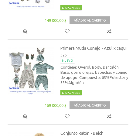
DISPONIBLE
149 000,00 $
AÑADIR AL CARRITO
Primera Muda Conejo - Azul x caqui
325
NUEVO
Contiene: Overol, Body, pantalón,
Buso, gorro orejas, babuchas y conejo
de apego. Compuesto: 65%Poliester y
35%Algodón
DISPONIBLE
169 000,00 $
AÑADIR AL CARRITO
Conjunto Ratón - Beich