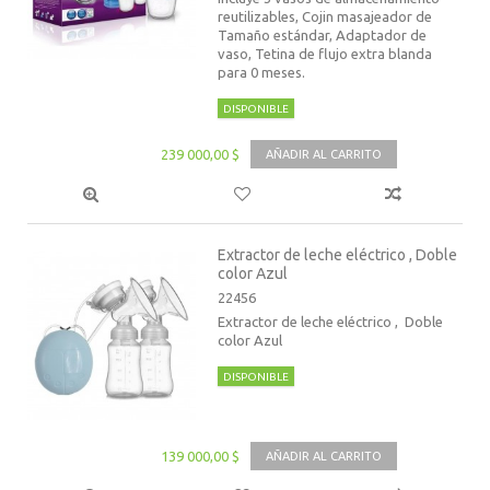
reutilizables, Cojin masajeador de
Tamaño estándar, Adaptador de
vaso, Tetina de flujo extra blanda
para 0 meses.
DISPONIBLE
239 000,00 $
AÑADIR AL CARRITO
Extractor de leche eléctrico , Doble
color Azul
22456
Extractor de leche eléctrico , Doble
color Azul
DISPONIBLE
139 000,00 $
AÑADIR AL CARRITO