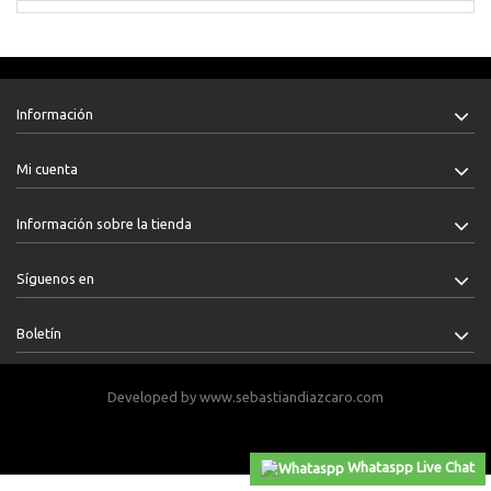
Información
Mi cuenta
Información sobre la tienda
Síguenos en
Boletín
Developed by
www.sebastiandiazcaro.com
Publica tu carro
https://carrosenventacolombia.com
Whataspp Live Chat