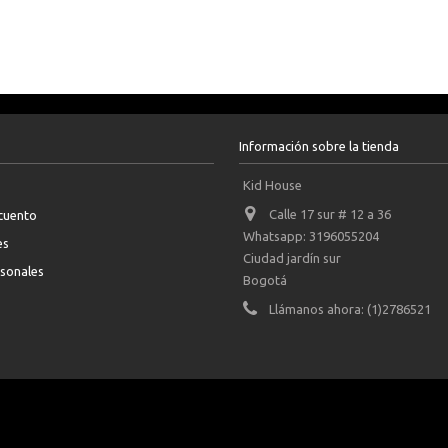
Información sobre la tienda
Kid House
Calle 17 sur # 12 a 36
scuento
Whatsapp: 3196055204
es
Ciudad jardín sur
rsonales
Bogotá
Llámanos ahora:
(1)2786521