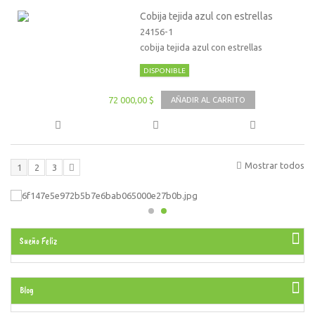
Cobija tejida azul con estrellas
24156-1
cobija tejida azul con estrellas
DISPONIBLE
72 000,00 $
AÑADIR AL CARRITO
Mostrar todos
1
2
3
Sueño Feliz
Blog