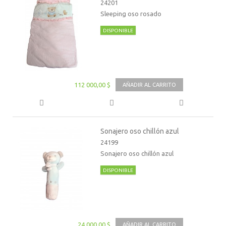
24201
Sleeping oso rosado
DISPONIBLE
112 000,00 $
AÑADIR AL CARRITO
Sonajero oso chillón azul
24199
Sonajero oso chillón azul
DISPONIBLE
24 000,00 $
AÑADIR AL CARRITO