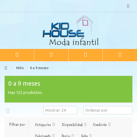
Niño
0 a 9 meses
0 a 9 meses
Hay 122 productos.
Filtrar por:
Categorías
Disponibilidad
Condición
Fabricante
Precio
Talla