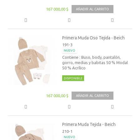
167 000,00 $
AÑADIR AL CARRITO
Primera Muda Oso Tejida - Beich
191-3
NUEVO
Contiene : Buso, body, pantalón,
gorro, medias y babitas 50 % Modal
50 % Acrílico
DISPONIBLE
167 000,00 $
AÑADIR AL CARRITO
Primera Muda Tejida - Beich
210-1
NUEVO