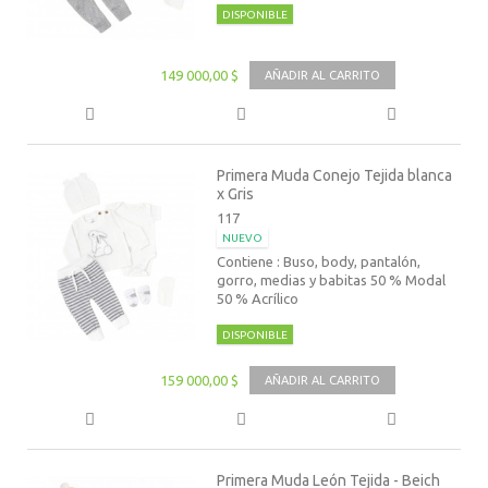
DISPONIBLE
149 000,00 $
AÑADIR AL CARRITO
Primera Muda Conejo Tejida blanca
x Gris
117
NUEVO
Contiene : Buso, body, pantalón,
gorro, medias y babitas 50 % Modal
50 % Acrílico
DISPONIBLE
159 000,00 $
AÑADIR AL CARRITO
Primera Muda León Tejida - Beich