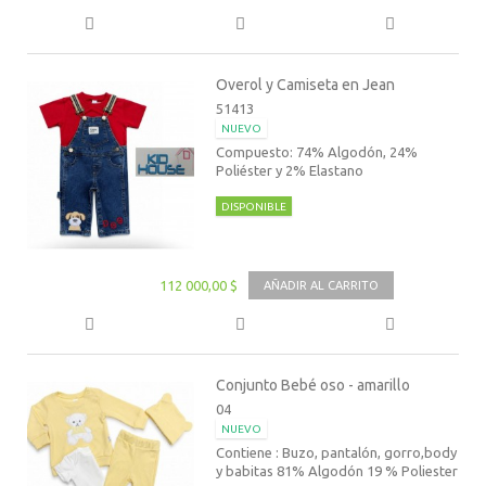
Overol y Camiseta en Jean
51413
NUEVO
Compuesto: 74% Algodón, 24%
Poliéster y 2% Elastano
DISPONIBLE
112 000,00 $
AÑADIR AL CARRITO
Conjunto Bebé oso - amarillo
04
NUEVO
Contiene : Buzo, pantalón, gorro,body
y babitas 81% Algodón 19 % Poliester