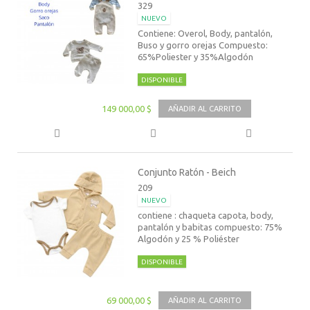
329
NUEVO
Contiene: Overol, Body, pantalón,
Buso y gorro orejas Compuesto:
65%Poliester y 35%Algodón
DISPONIBLE
149 000,00 $
AÑADIR AL CARRITO
Conjunto Ratón - Beich
209
NUEVO
contiene : chaqueta capota, body,
pantalón y babitas compuesto: 75%
Algodón y 25 % Poliéster
DISPONIBLE
69 000,00 $
AÑADIR AL CARRITO