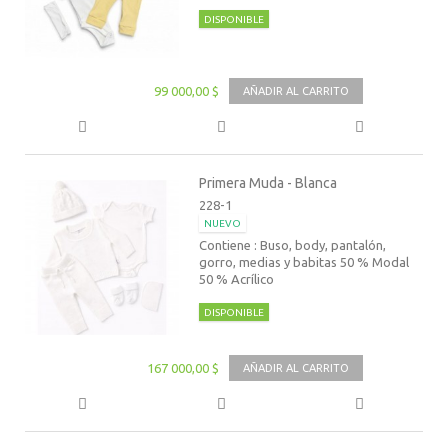
DISPONIBLE
99 000,00 $
AÑADIR AL CARRITO
Primera Muda - Blanca
228-1
NUEVO
Contiene : Buso, body, pantalón,
gorro, medias y babitas 50 % Modal
50 % Acrílico
DISPONIBLE
167 000,00 $
AÑADIR AL CARRITO