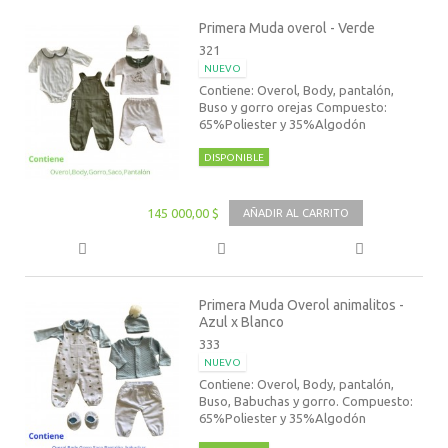
Primera Muda overol - Verde
321
NUEVO
Contiene: Overol, Body, pantalón,
Buso y gorro orejas Compuesto:
65%Poliester y 35%Algodón
DISPONIBLE
145 000,00 $
AÑADIR AL CARRITO
Primera Muda Overol animalitos -
Azul x Blanco
333
NUEVO
Contiene: Overol, Body, pantalón,
Buso, Babuchas y gorro. Compuesto:
65%Poliester y 35%Algodón