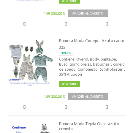
DISPONIBLE
149 000,00 $
AÑADIR AL CARRITO
Primera Muda Conejo - Azul x caqui
325
NUEVO
Contiene: Overol, Body, pantalón,
Buso, gorro orejas, babuchas y conejo
de apego. Compuesto: 65%Poliester y
35%Algodón
DISPONIBLE
169 000,00 $
AÑADIR AL CARRITO
Primera Muda Tejida Oso - azul x
cremita