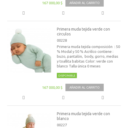
167 000,00 $
AÑADIR AL CARRITO
Primera muda tejida verde con
circulos
00228
Primera muda tejida composición : 50
% Modal y 50 % Acrilíco contiene :
buzo, pantalón, body, gorro, medias
y toallita babitas Color: verde con
blanco Talla única 0 meses
DISPONIBLE
167 000,00 $
AÑADIR AL CARRITO
Primera muda tejida verde con
blanco
00227