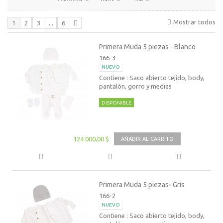
Mostrar todos
1
2
3
...
6
Primera Muda 5 piezas - Blanco
166-3
NUEVO
Contiene : Saco abierto tejido, body,
pantalón, gorro y medias
DISPONIBLE
124 000,00 $
AÑADIR AL CARRITO
Primera Muda 5 piezas- Gris
166-2
NUEVO
Contiene : Saco abierto tejido, body,