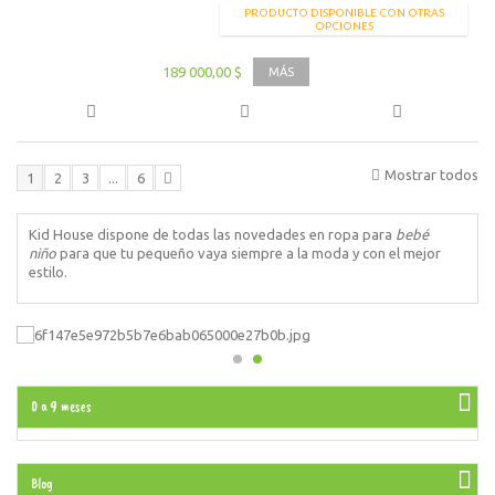
PRODUCTO DISPONIBLE CON OTRAS
OPCIONES
189 000,00 $
MÁS
Mostrar todos
1
2
3
...
6
Kid House dispone de todas las novedades en ropa para
bebé
niño
para que tu pequeño vaya siempre a la moda y con el mejor
estilo.
0 a 9 meses
Blog