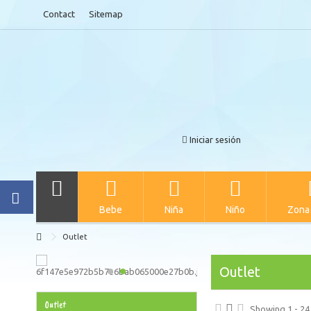
Contact
Sitemap
Iniciar sesión
Bebe
Niña
Niño
Zona
Outlet
Outlet
Outlet
Showing 1 - 24