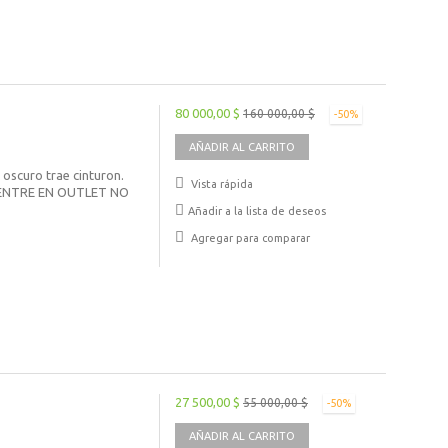
80 000,00 $
160 000,00 $
-50%
AÑADIR AL CARRITO
 oscuro trae cinturon.
Vista rápida
UENTRE EN OUTLET NO
Añadir a la lista de deseos
Agregar para comparar
27 500,00 $
55 000,00 $
-50%
AÑADIR AL CARRITO