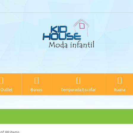
 Outlet
Bonos
Temporada Escolar
Ruana
 of 88 items