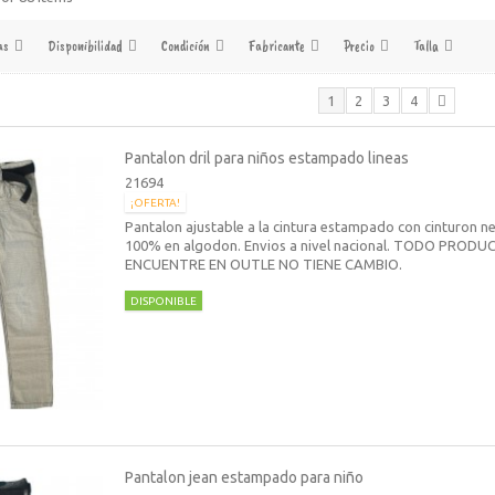
as
Disponibilidad
Condición
Fabricante
Precio
Talla
1
2
3
4
Pantalon dril para niños estampado lineas
21694
¡OFERTA!
Pantalon ajustable a la cintura estampado con cinturon n
100% en algodon. Envios a nivel nacional. TODO PROD
ENCUENTRE EN OUTLE NO TIENE CAMBIO.
DISPONIBLE
Pantalon jean estampado para niño