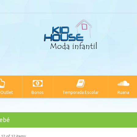
 Outlet
Bonos
Temporada Escolar
Ruana
Bebé
 12 of 12 items