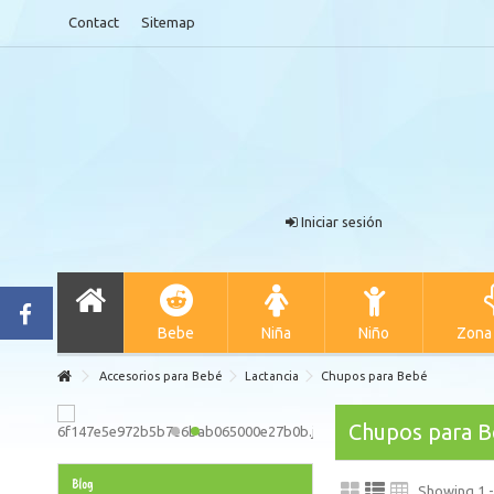
Contact
Sitemap
Iniciar sesión
Bebe
Niña
Niño
Zona
Accesorios para Bebé
Lactancia
Chupos para Bebé
Chupos para 
Blog
Showing 1 -