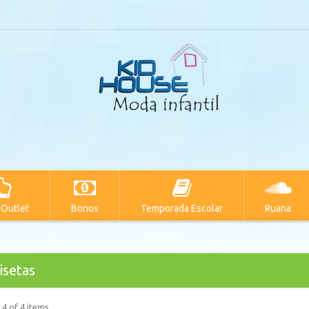
 Outlet
Bonos
Temporada Escolar
Ruana
isetas
 4 of 4 items