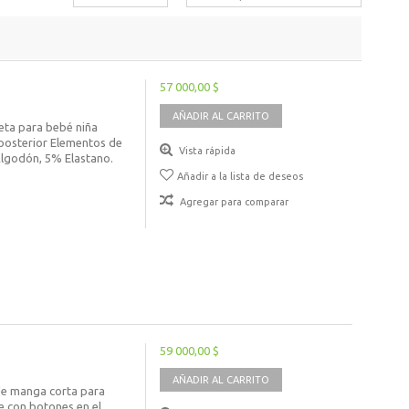
57 000,00 $
AÑADIR AL CARRITO
eta para bebé niña
 posterior Elementos de
Vista rápida
Algodón, 5% Elastano.
Añadir a la lista de deseos
Agregar para comparar
59 000,00 $
AÑADIR AL CARRITO
de manga corta para
re con botones en el