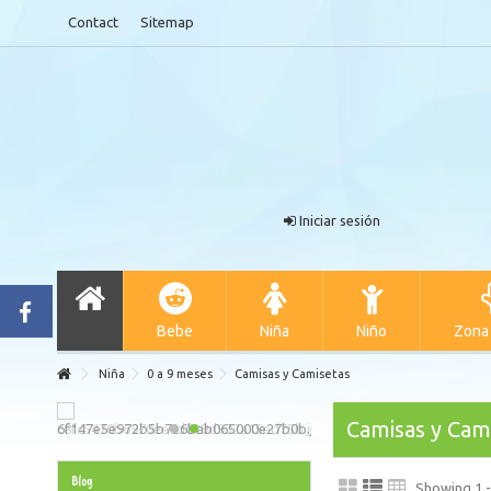
Contact
Sitemap
Iniciar sesión
Bebe
Niña
Niño
Zona
Niña
0 a 9 meses
Camisas y Camisetas
Camisas y Cam
Blog
Showing 1 -