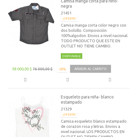
Camisa manga corta para niño-
negra
21451
¡OFERTA!
Camisa manga corta color negro con
dos bolsillo. Composición:
100%algodon. Envios a nivel nacional.
TODO PRODUCTO QUE ESTE EN
OUTLET NO TIENE CAMBIO.
DISPONIBLE
38 000,00 $
76 000,00 $
AÑADIR AL CARRITO
-50%
Esqueleto para niña- blanco
estampado
21329
¡OFERTA!
Camisa esqueleto blanco estampado
de corazon rosa y letras. Envios a
nivel nacional. LOS PRODUCTOS EN
OUTLET NO TIENEN CAMBIO