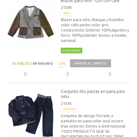
Blazer para niño - Gris con cafe
21590
-60%
Blazer para niño, Mangas y bolsillos
color cafe pecho color gris.
Composición: Exterior 100%algodon y
forro 100%poliéster. Envios a niveles
nacional.
DISPONIBLE
35 600,00 $
89 000,00 $
AÑADIR AL CARRITO
-60%
Conjunto dos piezas en pana para
niño
21545
¡OFERTA!
Conjunto de abrigo forrado y
pantalon en pana color azul oscuro
trae cinturon. Envios a nivel nacional.
TODO PRODUCTO QUE SE
ENCUENTRE EN OUTLET NO TIENE