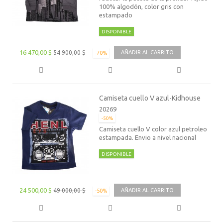
100% algodón, color gris con
estampado
DISPONIBLE
16 470,00 $
54 900,00 $
AÑADIR AL CARRITO
-70%
Camiseta cuello V azul-Kidhouse
20269
-50%
Camiseta cuello V color azul petroleo
estampada. Envio a nivel nacional
DISPONIBLE
24 500,00 $
49 000,00 $
AÑADIR AL CARRITO
-50%