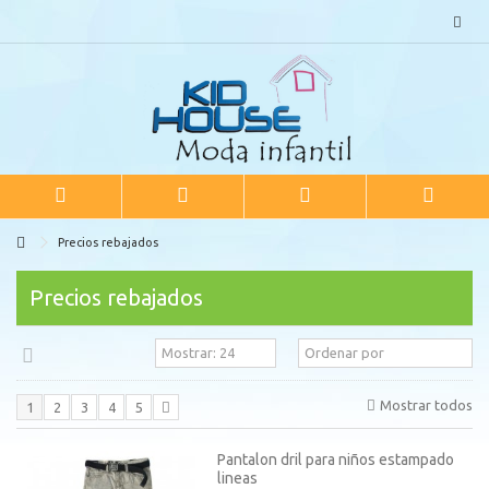
Precios rebajados
Precios rebajados
Mostrar todos
1
2
3
4
5
Pantalon dril para niños estampado
lineas