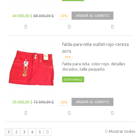
44 000,00 $
88 000,00 $
AÑADIR AL CARRITO
-50%
falda-para-niña-outlet-rojo-cereza
6074
-50%
falda para niña. color rojo. detalles
dorados. talle pequeño.
DISPONIBLE
36 000,00 $
72 000,00 $
AÑADIR AL CARRITO
-50%
Mostrar todos
1
2
3
4
5