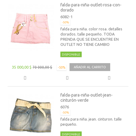
falda-para-niña-outlet-rosa-con-
dorado
6082-1
-50%
falda para niña. color rosa. detalles
dorados. talle pequeño. TODA
PRENDA QUE SE ENCUENTRE EN
OUTLET NO TIENE CAMBIO
DISPONIBLE
35 000,00 $
70 000,00 $
AÑADIR AL CARRITO
-50%
falda-para-niña-outlet-jean-
cinturón-verde
6076
-50%
falda para niña. jean. cinturon. talle
pequeño.
DISPONIBLE