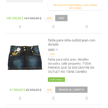
PRODUCTO DISPONIBLE CON OTRAS
OPCIONES
100 200,00 $
167 000,00 $
MÁS
-40%
falda-para-niña-outlet-jean-con-
dorado
6083-1
-50%
falda para niña. jean. detalles
dorados. talle pequeño. TODA
PRENDA QUE SE ENCUENTRE EN
OUTLET NO TIENE CAMBIO
DISPONIBLE
41 000,00 $
82 000,00 $
AÑADIR AL CARRITO
-50%