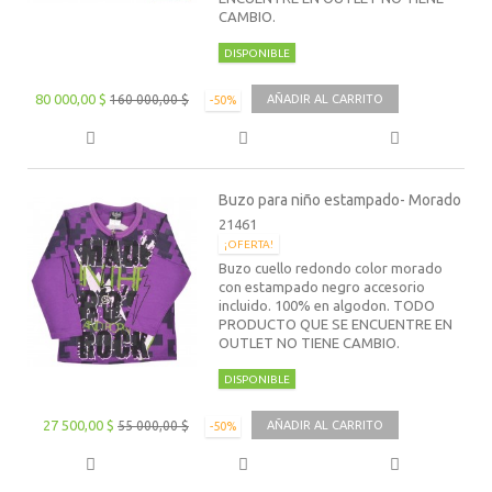
CAMBIO.
DISPONIBLE
80 000,00 $
160 000,00 $
AÑADIR AL CARRITO
-50%
Buzo para niño estampado- Morado
21461
¡OFERTA!
Buzo cuello redondo color morado
con estampado negro accesorio
incluido. 100% en algodon. TODO
PRODUCTO QUE SE ENCUENTRE EN
OUTLET NO TIENE CAMBIO.
DISPONIBLE
27 500,00 $
55 000,00 $
AÑADIR AL CARRITO
-50%