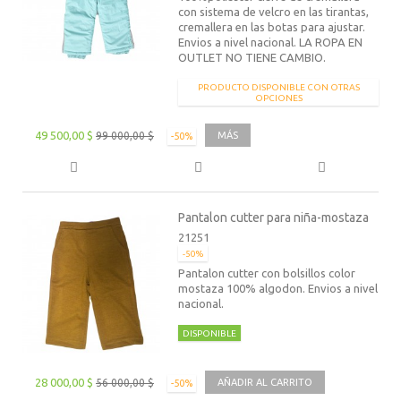
con sistema de velcro en las tirantas,
cremallera en las botas para ajustar.
Envios a nivel nacional. LA ROPA EN
OUTLET NO TIENE CAMBIO.
PRODUCTO DISPONIBLE CON OTRAS
OPCIONES
49 500,00 $
99 000,00 $
MÁS
-50%
Pantalon cutter para niña-mostaza
21251
-50%
Pantalon cutter con bolsillos color
mostaza 100% algodon. Envios a nivel
nacional.
DISPONIBLE
28 000,00 $
56 000,00 $
AÑADIR AL CARRITO
-50%