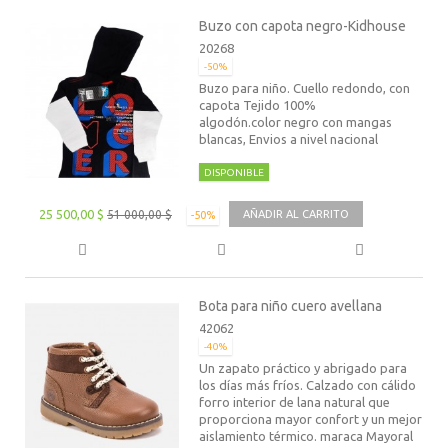
Buzo con capota negro-Kidhouse
20268
-50%
Buzo para niño. Cuello redondo, con
capota Tejido 100%
algodón.color negro con mangas
blancas, Envios a nivel nacional
DISPONIBLE
25 500,00 $
51 000,00 $
AÑADIR AL CARRITO
-50%
Bota para niño cuero avellana
42062
-40%
Un zapato práctico y abrigado para
los días más fríos. Calzado con cálido
forro interior de lana natural que
proporciona mayor confort y un mejor
aislamiento térmico. maraca Mayoral