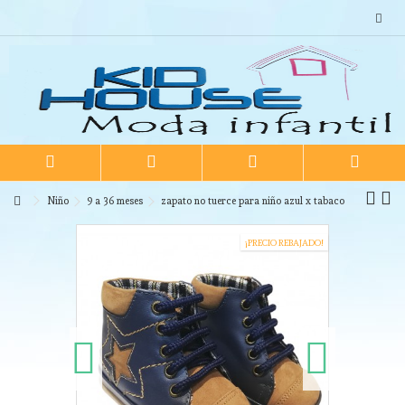
Niño
9 a 36 meses
zapato no tuerce para niño azul x tabaco
¡PRECIO REBAJADO!