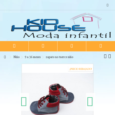
Niño
9 a 36 meses
zapato no tuerce niño
¡PRECIO REBAJADO!