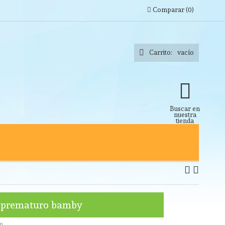
Comparar
(
0
)
Carrito:
vacío
Buscar en
nuestra
tienda
é prematuro bamby
o