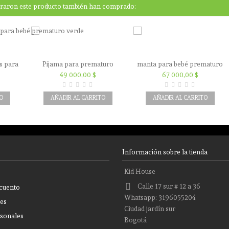
praron este producto también han comprado:
s para
Pijama para prematuro
manta para bebé prematuro
as
rosada
con gorro
49 000,00 $
67 000,00 $
O
AÑADIR AL CARRITO
AÑADIR AL CARRITO
Información sobre la tienda
Kid House
Calle 17 sur # 12 a 36
scuento
Whatsapp: 3196055204
nes
Ciudad jardín sur
rsonales
Bogotá