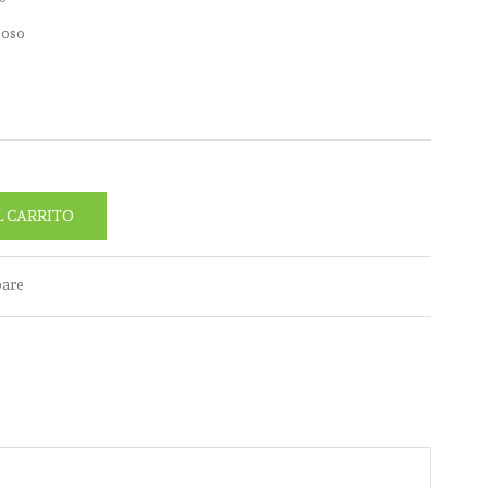
 oso
L CARRITO
pare