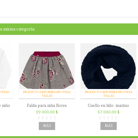
la misma categoría:
 OTRAS
PRODUCTO DISPONIBLE EN OTRAS
PRODUCTO DISPONIBLE EN OTRAS
TALLAS
TALLAS
e niño
Falda para niña flores
Cuello en hilo- marino
99 000,00 $
67 000,00 $
MÁS
MÁS