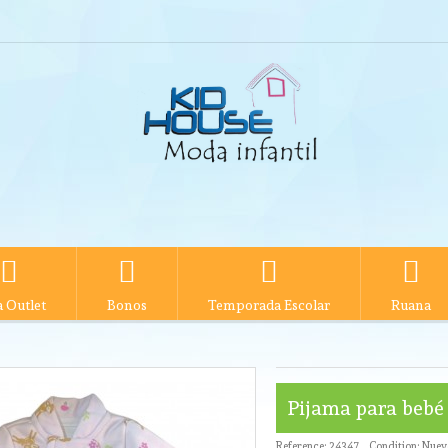
 Outlet
Bonos
Temporada Escolar
Ruana
Pijama para beb
Reference:
24347
Condition:
Nuev