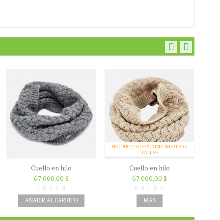
PRODUCTO DISPONIBLE EN OTRAS
TALLAS
Cuello en hilo
Cuello en hilo
C
67 000,00 $
67 000,00 $
AÑADIR AL CARRITO
MÁS