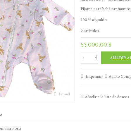
Pijama para bebé prematuro
100 % algodón
2
artículos
53 000,00 $
AÑADIR A
Imprimir
Add to Com
Expand
Añadir a la lista de deseos
os
rematuro oso