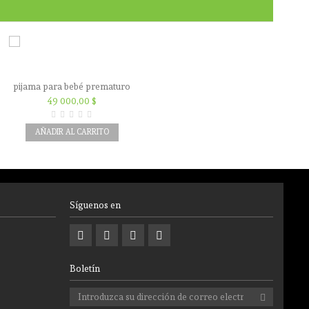
pijama para bebé prematuro
verde
49 000,00 $
AÑADIR AL CARRITO
Síguenos en
Boletín