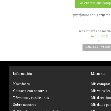
Los clientes que com
set x 2 pares de media
prematuro rosad
24 000,00 $
AÑADIR AL CARRIT
Información
Mi cuenta
Novedades
Mis compras
Contacte con nosotros
Mis vales de
Términos y condiciones
Mis direccio
Sobre nosotros
Mis datos pe